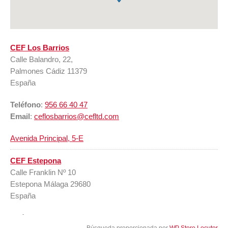
CEF Los Barrios
Calle Balandro, 22,
Palmones Cádiz 11379
España
Teléfono
:
956 66 40 47
Email
:
ceflosbarrios@cefltd.com
Avenida Principal, 5-E
CEF Estepona
Calle Franklin Nº 10
Estepona Málaga 29680
España
Teléfono
:
951 90 72 82
Búsqueda proporcionada por
WP Store Locutor