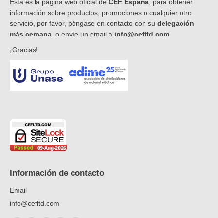
Esta es la página web oficial de
CEF España
, para obtener
información sobre productos, promociones o cualquier otro
Avenida Principal, 5-E
servicio, por favor, póngase en contacto con su
delegación
más cercana
o envíe un email a
info@cefltd.com
CEF Málaga
¡Gracias!
Calle Nabucco núm. 17-19-21, Polígono Industrial Alameda
Málaga Málaga 29006
España
Teléfono
:
952 37 37 11
Email
:
cefmalaga@cefltd.com
Avenida Principal, 5-E
CEF Vélez-Málaga
C. Santiago Rusiñol, Pol. Ind. la Pañoleta, 8,
Vélez-Málaga Málaga 29700
Información de contacto
España
Email
info@cefltd.com
Teléfono
:
951 92 27 89
Email
:
ventas.velez@cefltd.com