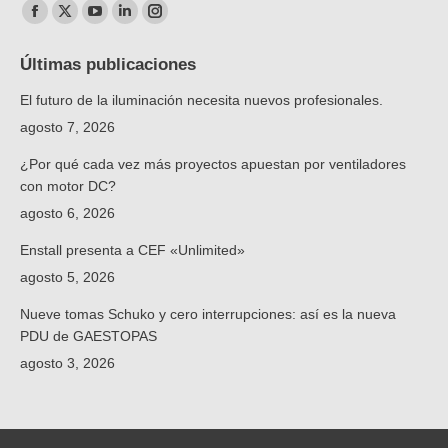
Encuéntranos en:
Facebook
X
YouTube
Linkedin
Instagram
Avenida Principal, 5-E
page
page
page
page
page
Últimas publicaciones
opens
opens
opens
opens
opens
CEF Jerez
El futuro de la iluminación necesita nuevos profesionales.
in
in
in
in
in
Av. Alcalde Cantos Ropero, 51 Nave 31-32
new
new
new
new
new
Polígono Industrial El Portal Al lado de Campervan, Parque
agosto 7, 2026
Empresarial Jerez 2000
window
window
window
window
window
¿Por qué cada vez más proyectos apuestan por ventiladores
Jerez de la Frontera Cádiz 11408
con motor DC?
España
agosto 6, 2026
Teléfono
:
956 35 36 66
Enstall presenta a CEF «Unlimited»
Email
:
cefjerez@cefltd.com
agosto 5, 2026
Avenida Principal, 5-E
Nueve tomas Schuko y cero interrupciones: así es la nueva
PDU de GAESTOPAS
CEF Antequera
agosto 3, 2026
Avenida Principal, 5-E
Antequera Málaga 29200
España