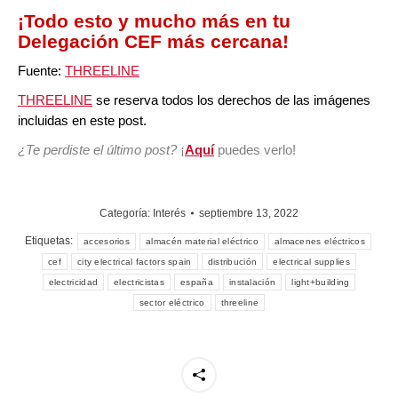
¡Todo esto y mucho más en tu
Delegación CEF más cercana
!
Fuente:
THREELINE
THREELINE
se reserva todos los derechos de las imágenes
incluidas en este post.
¿Te perdiste el último post
?
¡
Aquí
puedes verlo!
Categoría:
Interés
septiembre 13, 2022
Etiquetas:
accesorios
almacén material eléctrico
almacenes eléctricos
cef
city electrical factors spain
distribución
electrical supplies
electricidad
electricistas
españa
instalación
light+building
sector eléctrico
threeline