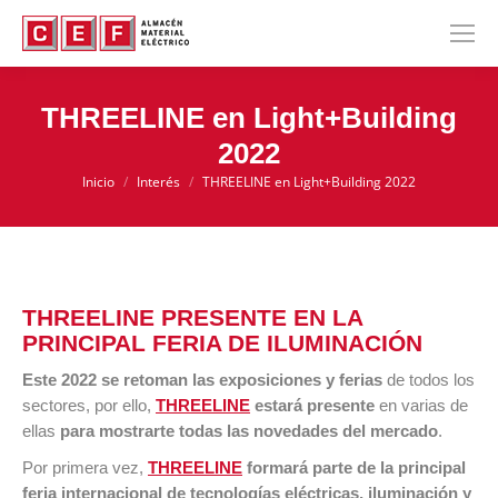
THREELINE en Light+Building
2022
Inicio
Interés
THREELINE en Light+Building 2022
Estás aquí:
THREELINE PRESENTE EN LA
PRINCIPAL FERIA DE ILUMINACIÓN
Este 2022 se retoman las exposiciones y ferias
de todos los
sectores, por ello,
THREELINE
estará presente
en varias de
ellas
para mostrarte todas las novedades del mercado
.
Por primera vez,
THREELINE
formará parte de la principal
feria internacional de tecnologías eléctricas, iluminación y