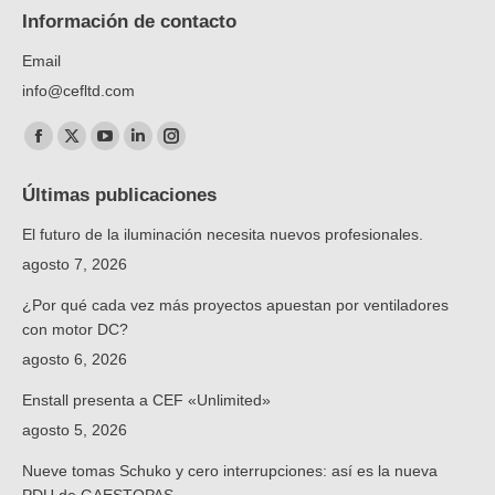
Información de contacto
Email
info@cefltd.com
Encuéntranos en:
Facebook
X
YouTube
Linkedin
Instagram
page
page
page
page
page
Últimas publicaciones
opens
opens
opens
opens
opens
El futuro de la iluminación necesita nuevos profesionales.
in
in
in
in
in
new
new
new
new
new
agosto 7, 2026
window
window
window
window
window
¿Por qué cada vez más proyectos apuestan por ventiladores
con motor DC?
agosto 6, 2026
Enstall presenta a CEF «Unlimited»
agosto 5, 2026
Nueve tomas Schuko y cero interrupciones: así es la nueva
PDU de GAESTOPAS