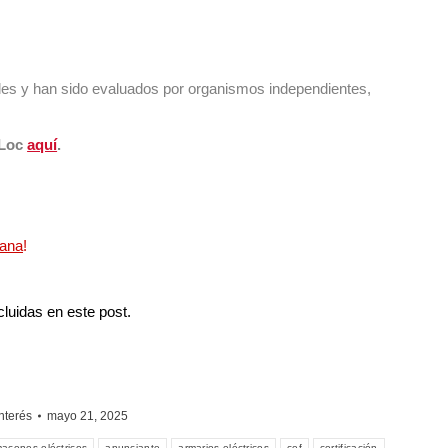
les y han sido evaluados por organismos independientes,
zLoc
aquí
.
cana
!
luidas en este post.
Interés
mayo 21, 2025
macenes eléctricos
anunciante
armarios eléctricos
cef
certificación