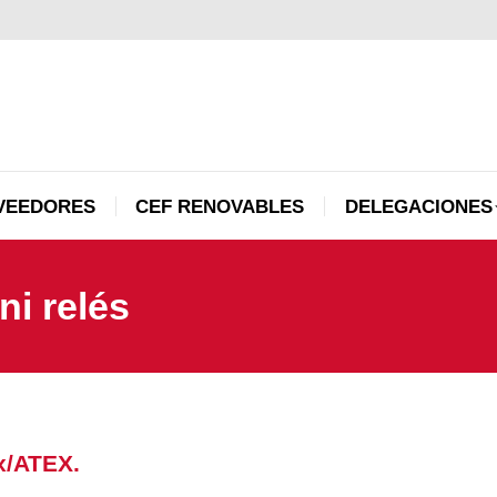
PROVEEDORES
CEF RENOVABLES
DELEGACI
VEEDORES
CEF RENOVABLES
DELEGACIONES
ni relés
x/ATEX.