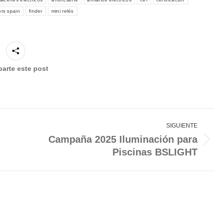
tors spain
finder
mini relés
arte este post
SIGUIENTE
Campaña 2025 Iluminación para
Publicación
Piscinas BSLIGHT
siguiente: