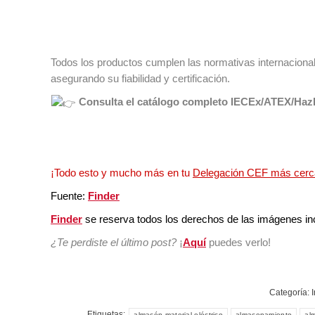
Todos los productos cumplen las normativas internaciona
asegurando su fiabilidad y certificación.
Consulta el catálogo completo IECEx/ATEX/Ha
¡Todo esto y mucho más en tu
Delegación CEF más cer
Fuente:
Finder
Finder
se reserva todos los derechos de las imágenes inc
¿Te perdiste el último post
?
¡
Aquí
puedes verlo!
Categoría:
Etiquetas:
almacén material eléctrico
almacenamiento
al