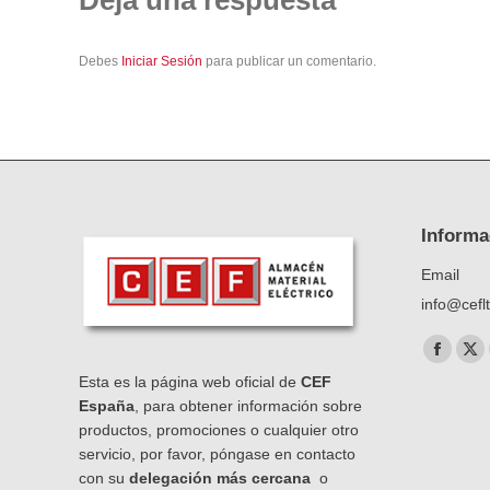
Debes
Iniciar Sesión
para publicar un comentario.
Informa
Email
info@cefl
Encuéntra
Facebo
X
Esta es la página web oficial de
CEF
page
pa
España
, para obtener información sobre
opens
op
productos, promociones o cualquier otro
in
in
servicio, por favor, póngase en contacto
new
ne
con su
delegación más cercana
o