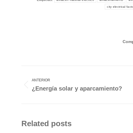
city electrical fac
Comp
Navegación
entre
ANTERIOR
publicaciones
Publicación
¿Energía solar y aparcamiento?
anterior:
Related posts