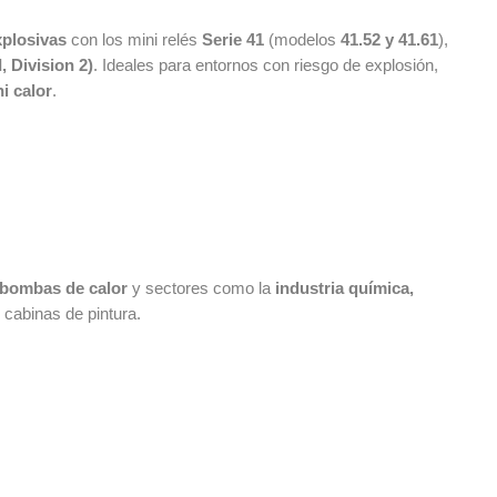
xplosivas
con los mini relés
Serie 41
(modelos
41.52 y 41.61
),
, Division 2)
. Ideales para entornos con riesgo de explosión,
i calor
.
, bombas de calor
y sectores como la
industria química,
 cabinas de pintura.