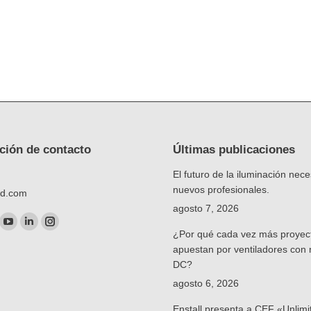
ción de contacto
Últimas publicaciones
El futuro de la iluminación nece
nuevos profesionales.
td.com
agosto 7, 2026
nos en:
ok
YouTube
Linkedin
Instagram
¿Por qué cada vez más proyec
ge
page
page
page
apuestan por ventiladores con
DC?
ens
opens
opens
opens
agosto 6, 2026
in
in
in
w
new
new
new
Enstall presenta a CEF «Unlimi