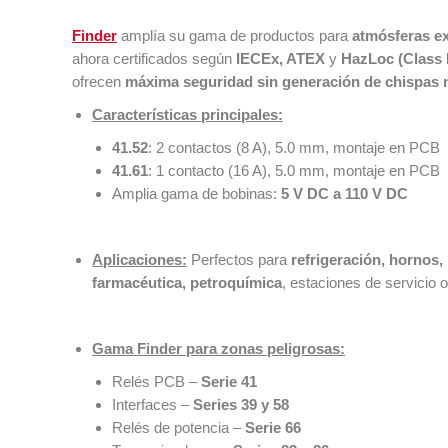
Finder
amplía su gama de productos para
atmósferas e
ahora certificados según
IECEx, ATEX
y
HazLoc (Class I
ofrecen
máxima seguridad sin generación de chispas n
Características principales:
41.52
: 2 contactos (8 A), 5.0 mm, montaje en PCB
41.61
: 1 contacto (16 A), 5.0 mm, montaje en PCB
Amplia gama de bobinas:
5 V DC a 110 V DC
Aplicaciones:
Perfectos para
refrigeración, hornos
farmacéutica, petroquímica
, estaciones de servicio o
Gama Finder para zonas peligrosas:
Relés PCB –
Serie 41
Interfaces –
Series 39 y 58
Relés de potencia –
Serie 66