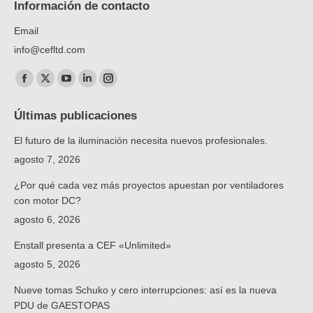
Información de contacto
Email
info@cefltd.com
Encuéntranos en:
Facebook
X
YouTube
Linkedin
Instagram
page
page
page
page
page
Últimas publicaciones
opens
opens
opens
opens
opens
El futuro de la iluminación necesita nuevos profesionales.
in
in
in
in
in
new
new
new
new
new
agosto 7, 2026
window
window
window
window
window
¿Por qué cada vez más proyectos apuestan por ventiladores
con motor DC?
agosto 6, 2026
Enstall presenta a CEF «Unlimited»
agosto 5, 2026
Nueve tomas Schuko y cero interrupciones: así es la nueva
PDU de GAESTOPAS