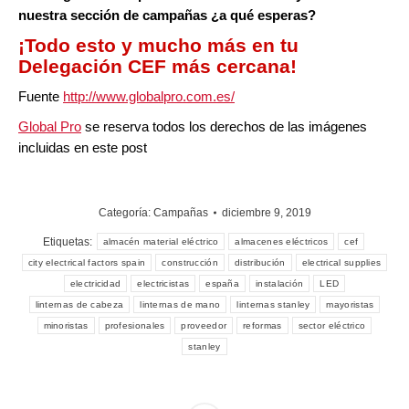
nuestra sección de campañas ¿a qué esperas?
¡Todo esto y mucho más en tu
Delegación CEF más cercana
!
Fuente
http://www.globalpro.com.es/
Global Pro
se reserva todos los derechos de las imágenes
incluidas en este post
Categoría:
Campañas
diciembre 9, 2019
Etiquetas:
almacén material eléctrico
almacenes eléctricos
cef
city electrical factors spain
construcción
distribución
electrical supplies
electricidad
electricistas
españa
instalación
LED
linternas de cabeza
linternas de mano
linternas stanley
mayoristas
minoristas
profesionales
proveedor
reformas
sector eléctrico
stanley