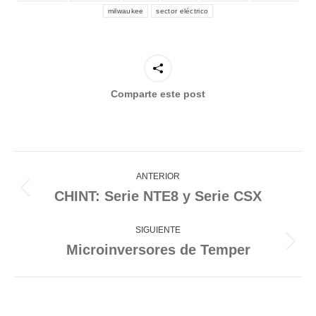
milwaukee
sector eléctrico
Comparte este post
Navegación
entre
ANTERIOR
publicaciones
CHINT: Serie NTE8 y Serie CSX
Publicación
anterior:
SIGUIENTE
Microinversores de Temper
Publicación
siguiente: