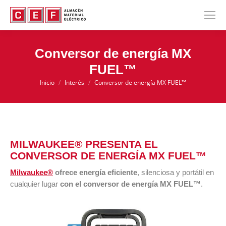
Conversor de energía MX
FUEL™
Inicio
Interés
Conversor de energía MX FUEL™
Estás aquí:
MILWAUKEE® PRESENTA EL
CONVERSOR DE ENERGÍA MX FUEL™
Milwaukee®
ofrece energía eficiente
, silenciosa y portátil en
cualquier lugar
con el conversor de energía MX FUEL™
.