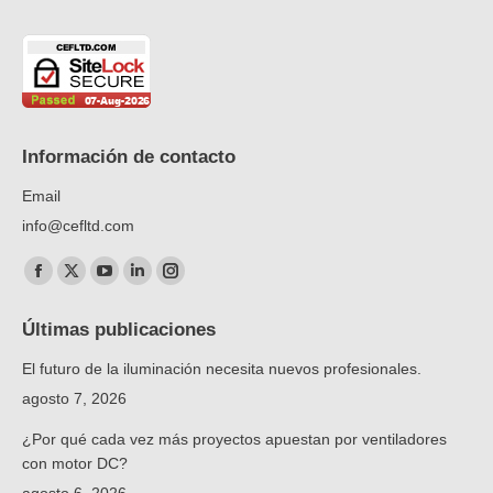
Información de contacto
Email
info@cefltd.com
Encuéntranos en:
Facebook
X
YouTube
Linkedin
Instagram
page
page
page
page
page
Últimas publicaciones
opens
opens
opens
opens
opens
El futuro de la iluminación necesita nuevos profesionales.
in
in
in
in
in
new
new
new
new
new
agosto 7, 2026
window
window
window
window
window
¿Por qué cada vez más proyectos apuestan por ventiladores
con motor DC?