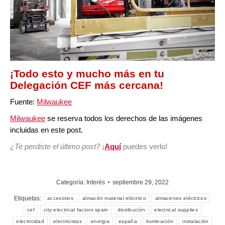
¡Todo esto y mucho más en tu
Delegación CEF más cercana
!
Fuente:
Milwaukee
Milwaukee
se reserva todos los derechos de las imágenes
incluidas en este post.
¿Te perdiste el último post
?
¡
Aquí
puedes verlo!
Categoría:
Interés
septiembre 29, 2022
Etiquetas:
accesorios
almacén material eléctrico
almacenes eléctricos
cef
city electrical factors spain
distribución
electrical supplies
electricidad
electricistas
energia
españa
iluminación
instalación