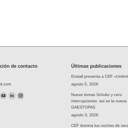
ción de contacto
Últimas publicaciones
Enstall presenta a CEF «Unlimi
td.com
agosto 5, 2026
nos en:
Nueve tomas Schuko y cero
ok
YouTube
Linkedin
Instagram
interrupciones: así es la nuev
ge
page
page
page
GAESTOPAS
ens
opens
opens
opens
agosto 3, 2026
in
in
in
CEF ilumina tus noches de ver