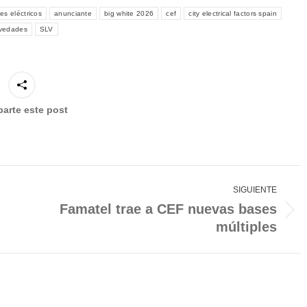
s eléctricos
anunciante
big white 2026
cef
city electrical factors spain
vedades
SLV
arte este post
SIGUIENTE
Famatel trae a CEF nuevas bases
Publicación
múltiples
siguiente: