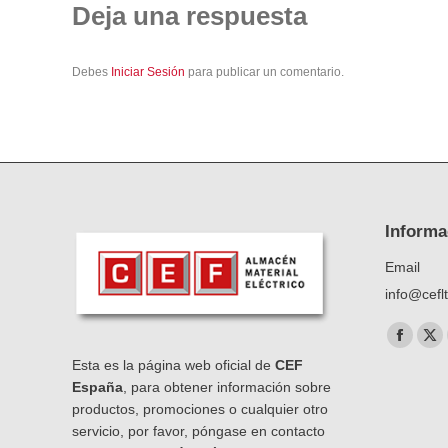
Deja una respuesta
Debes
Iniciar Sesión
para publicar un comentario.
Informa
Email
info@cefl
Encuéntra
Facebo
X
Esta es la página web oficial de
CEF
page
pa
España
, para obtener información sobre
opens
op
productos, promociones o cualquier otro
in
in
servicio, por favor, póngase en contacto