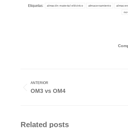
Etiquetas:
almacén material eléctrico
almacenamiento
almacene
no
Comp
Navegación
entre
ANTERIOR
publicaciones
Publicación
OM3 vs OM4
anterior:
Related posts