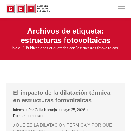
Archivos de etiqueta:
estructuras fotovoltaicas
Inicio
Publicaciones etiquetadas con "estructuras fotovoltaicas"
Estás aquí:
El impacto de la dilatación térmica
en estructuras fotovoltaicas
Interés
Por
Celia Naranjo
mayo 25, 2026
Deja un comentario
¿QUÉ ES LA DILATACIÓN TÉRMICA Y POR QUÉ