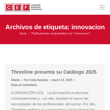
Archivos de etiqueta:
innovacion
Inicio
Publicaciones etiquetadas con "innovacion"
Estás aquí:
Threeline presenta su Catálogo 2025
Interés
Por
Celia Naranjo
marzo 14, 2025
Deja un comentario
ILUMINACIÓN LED. La iluminación evoluciona
constantemente y, con ella, también lo hacen las
necesidades de los profesionales del sector. Por ello,
Threeline reafirma su compromiso con la innovación,