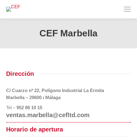
CEF Marbella
Estás aquí:
Dirección
C/ Cuarzo nº 22, Polígono Industrial La Ermita
Marbella – 29600 ı Málaga
Tel –
952 86 10 15
ventas.marbella@cefltd.com
Horario de apertura