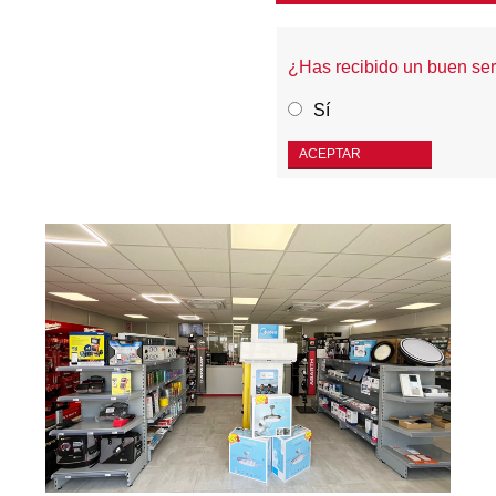
¿Has recibido un buen se
Sí
ACEPTAR